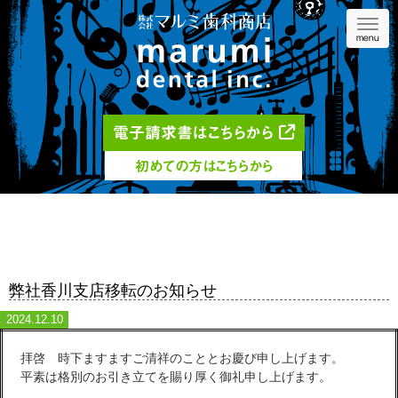
Navig
menu
電子請求書はこちらから
初めての方はこちらから
弊社香川支店移転のお知らせ
2024.12.10
拝啓 時下ますますご清祥のこととお慶び申し上げます。
平素は格別のお引き立てを賜り厚く御礼申し上げます。