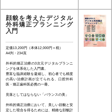
顔貌を考えたデジタル
外科矯正プランニング
入門
定価13,200円（本体12,000円＋税）
A4判・234頁
外科的矯正治療の3次元デジタルプランニ
ングを体系化した入門書。
豊富な臨床経験を凝縮し、初心者でも精度
の高い治療計画が立てられる、口腔外科
医・矯正歯科医必携の一冊。
見落としてはならない「バランスの美」
外科的矯正治療において、美しい顔貌と安
定した咬合を得るためには、精緻な顔貌計