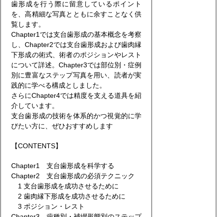
歯形成を行う際に留意しているポイント
を、高精細な写真とともに余すことなく供
覧します。
Chapter1では支台歯形成の基本概念を考察
し、Chapter2では支台歯形成および歯肉縁
下形成の術式、術者のポジションやレスト
について詳述。Chapter3では部位別・症例
別に豊富なステップ写真を用い、読者が実
践的に学べる構成としました。
さらにChapter4では精度を支える道具を紹
介しています。
支台歯形成の技術を体系的かつ視覚的に学
びたい方に、ぜひおすすめします
【CONTENTS】
Chapter1 支台歯形成を科学する
Chapter2 支台歯形成の必須テクニック
1 支台歯形成を成功させるために
2 歯肉縁下形成を成功させるために
3 ポジション・レスト
Chapter3 歯種別・補綴形態別のステップ