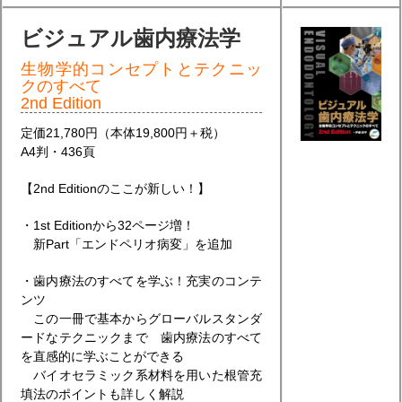
ビジュアル歯内療法学
生物学的コンセプトとテクニッ
クのすべて
2nd Edition
定価21,780円（本体19,800円＋税）
A4判・436頁
【2nd Editionのここが新しい！】
・1st Editionから32ページ増！
新Part「エンドペリオ病変」を追加
・歯内療法のすべてを学ぶ！充実のコンテ
ンツ
この一冊で基本からグローバルスタンダ
ードなテクニックまで 歯内療法のすべて
を直感的に学ぶことができる
バイオセラミック系材料を用いた根管充
填法のポイントも詳しく解説