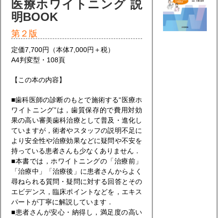
医療ホワイトニング 説
明BOOK
第２版
定価7,700円（本体7,000円＋税）
A4判変型・108頁
【この本の内容】
■歯科医師の診断のもとで施術する“医療ホ
ワイトニング”は，歯質保存的で費用対効
果の高い審美歯科治療として普及・進化し
ていますが，術者やスタッフの説明不足に
より安全性や治療効果などに疑問や不安を
持っている患者さんも少なくありません．
■本書では，ホワイトニングの「治療前」
「治療中」「治療後」に患者さんからよく
尋ねられる質問・疑問に対する回答とその
エビデンス，臨床ポイントなどを，エキス
パートが丁寧に解説しています．
■患者さんが安心・納得し，満足度の高い