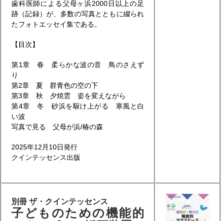
歯科医師による父母ヶ浜2000日以上の足
跡（記録）が、多数の写真とともに綴られ
たフォトエッセイ集である。
【目次】
第1章 春 柔らかな波の音 鳥のさえず
り
第2章 夏 群青色の空の下
第3章 秋 夕焼雲 姿を変えながら
第4章 冬 砂浜を駆け上がる 寒風と白
い波
写真で見る 父母が浜/椿の森
2025年12月10日発行
クインテッセンス出版
別冊 ザ・クインテッセンス
子どものための機能的