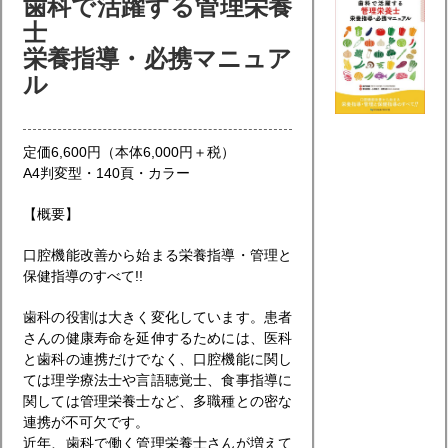
歯科で活躍する管理栄養
士
栄養指導・必携マニュア
ル
定価6,600円（本体6,000円＋税）
A4判変型・140頁・カラー
【概要】
口腔機能改善から始まる栄養指導・管理と
保健指導のすべて!!
歯科の役割は大きく変化しています。患者
さんの健康寿命を延伸するためには、医科
と歯科の連携だけでなく、口腔機能に関し
ては理学療法士や言語聴覚士、食事指導に
関しては管理栄養士など、多職種との密な
連携が不可欠です。
近年、歯科で働く管理栄養士さんが増えて