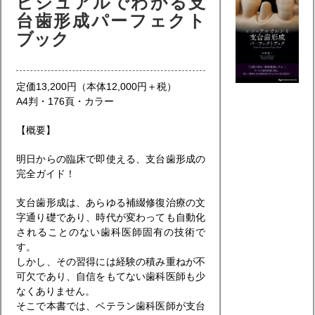
ビジュアルでわかる支
台歯形成パーフェクト
ブック
定価13,200円（本体12,000円＋税）
A4判・176頁・カラー
【概要】
明日からの臨床で即使える、支台歯形成の
完全ガイド！
支台歯形成は、あらゆる補綴修復治療の文
字通り礎であり、時代が変わっても自動化
されることのない歯科医師固有の技術で
す。
しかし、その習得には経験の積み重ねが不
可欠であり、自信をもてない歯科医師も少
なくありません。
そこで本書では、ベテラン歯科医師が支台