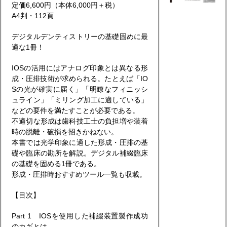
定価6,600円（本体6,000円＋税）
A4判・112頁
デジタルデンティストリーの基礎固めに最
適な1冊！
IOSの活用にはアナログ印象とは異なる形
成・圧排技術が求められる。たとえば「IO
Sの光が確実に届く」「明瞭なフィニッシ
ュライン」「ミリング加工に適している」
などの要件を満たすことが必要である。
不適切な形成は歯科技工士の負担増や装着
時の脱離・破損を招きかねない。
本書では光学印象に適した形成・圧排の基
礎や臨床の勘所を解説。デジタル補綴臨床
の基礎を固める1冊である。
形成・圧排時おすすめツール一覧も収載。
【目次】
Part 1 IOSを使用した補綴装置製作成功
のカギとは