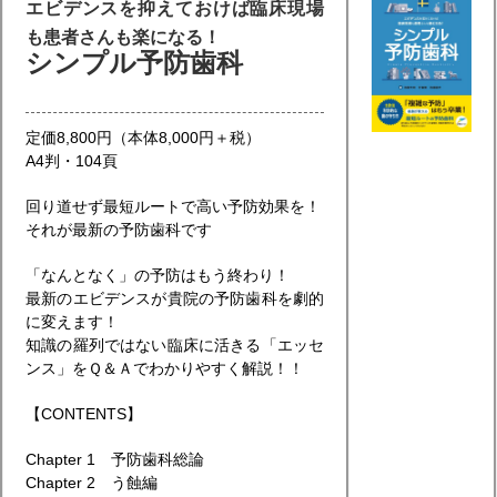
エビデンスを抑えておけば臨床現場
も患者さんも楽になる！
シンプル予防歯科
定価8,800円（本体8,000円＋税）
A4判・104頁
回り道せず最短ルートで高い予防効果を！
それが最新の予防歯科です
「なんとなく」の予防はもう終わり！
最新のエビデンスが貴院の予防歯科を劇的
に変えます！
知識の羅列ではない臨床に活きる「エッセ
ンス」をＱ＆Ａでわかりやすく解説！！
【CONTENTS】
Chapter 1 予防歯科総論
Chapter 2 う蝕編