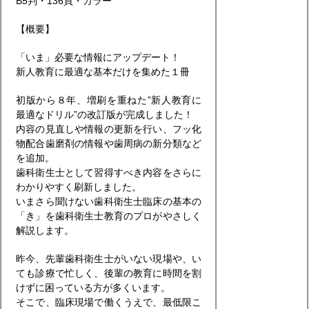
B5判・136頁・カラー
【概要】
「いま」必要な情報にアップデート！
新人教育に最適な基本だけを集めた１冊
初版から８年、増刷を重ねた”新人教育に
最適なドリル”の改訂版が完成しました！
内容の見直しや情報の更新を行い、フッ化
物配合歯磨剤の情報や歯周病の新分類など
を追加。
歯科衛生士として習得すべき内容をさらに
わかりやすく刷新しました。
いまさら聞けない歯科衛生士臨床の基本の
「き」を歯科衛生士教育のプロがやさしく
解説します。
昨今、先輩歯科衛生士がいない現場や、い
ても診療で忙しく、後輩の教育に時間を割
けずに困っている方が多くいます。
そこで、臨床現場で働くうえで、最低限こ