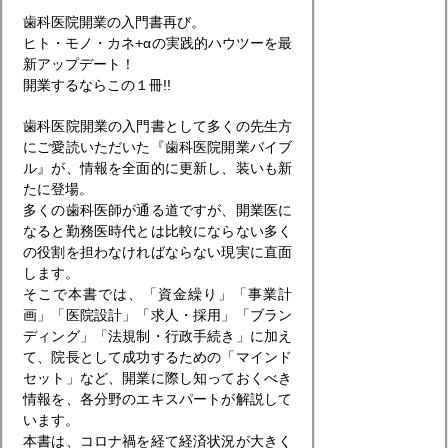
歯科医院開業の入門書再び。
ヒト・モノ・カネ+αの実践的ハウツーを最
新アップデート！
開業するならこの１冊!!
歯科医院開業の入門書として多くの先生方
にご愛読いただいた『歯科医院開業バイブ
ル』が、情報を全面的に更新し、装いも新
たに登場。
多くの歯科医師が通る道ですが、開業医に
なると勤務医時代とは比較にならない多く
の役割を担わなければならない現実に直面
します。
そこで本書では、「資金繰り」「事業計
画」「医院設計」「求人・採用」「ブラン
ディング」「法規制・行政手続き」に加え
て、院長として成功するための「マインド
セット」など、開業に際し知っておくべき
情報を、各分野のエキスパートが解説して
います。
本書は、コロナ禍を経て経済状況が大きく