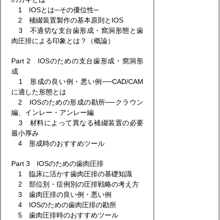
1 IOSとは─その優位性─
2 補綴装置製作の基本原則とIOS
3 不適切な支台歯形成・窩洞形態と歯
肉圧排による印象とは？（概論）
Part 2 IOSのための支台歯形成・窩洞形
成
1 形成の良い例・悪い例──CAD/CAM
に適した形態とは
2 IOSのための形成の勘所──クラウン
編、インレー・アンレー編
3 材料によって異なる補綴装置の必要
最小厚み
4 形成時のおすすめツール
Part 3 IOSのための歯肉圧排
1 臨床に活かす歯肉圧排の基礎知識
2 部位別・症例別の圧排戦略の考え方
3 歯肉圧排の良い例・悪い例
4 IOSのための歯肉圧排の勘所
5 歯肉圧排時のおすすめツール